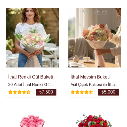
İthal Renkli Gül Buketi
İthal Mevsim Buketi
30 Adet İthal Renkli Gül
Asil Çiçek Kalitesi ile İthal
buketinden oluşmaktadır.
Çiçeklerden Oluşan
₺
7.500
₺
5.000
Mevsim BuketiGül ,
Papatya, krizantem ve
Kasımpatı.