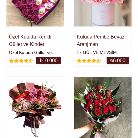
Özel Kutuda Renkli
Kutuda Pembe Beyaz
Güller ve Kinder
Aranjman
Özel Kutuda Güller ve
17 GÜL VE MEVSİM
KinderÜrünün Yaklaşık
ÇİÇEKLERİKutu İçerisinde
₺
10.000
₺
6.000
Yüksekliği : 30 cm.31 adet
Pembe ve Beyaz
gül13 adet kinder
GüllerÜrünün Yaklaşık
Yüksekliği : 20 - 25 cm