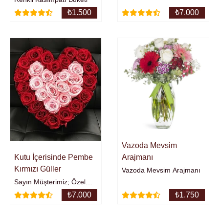
₺
1.500
₺
7.000
Vazoda Mevsim
Kutu İçerisinde Pembe
Arajmanı
Kırmızı Güller
Vazoda Mevsim Arajmanı
Sayın Müşterimiz; Özel
Tasarım ürünlerimiz ve
₺
7.000
₺
1.750
tasarımlarımızda
kullanılan çiçekler, ürünler,