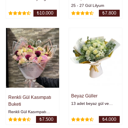
oluşmaktadır.
25 - 27 Gül Lilyum
₺
10.000
₺
7.800
Beyaz Güller
Renkli Gül Kasımpatı
13 adet beyaz gül ve
Buketi
papatya buketi.
Renkli Gül Kasımpatı
Buketi.
₺
7.500
₺
4.000