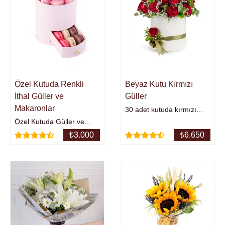
Beyaz Kutu Kırmızı
Özel Kutuda Renkli
Güller
İthal Güller ve
Makaronlar
30 adet kutuda kırmızı
güller
Özel Kutuda Güller ve
MakaronlarÜrünün
₺
3.000
₺
6.650
Yaklaşık Yüksekliği : 25
cm.Resimdeki balon ürün
ile gönderilmemektedir ve
İTHAL (HOLLANDA) gül
ton renkleri
mevcuttur.Ekstra Makaron
Eklemeniz
Gerekmez.İsteğe göre