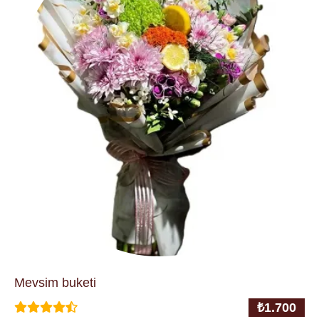
Mevsim buketi
₺
1.700