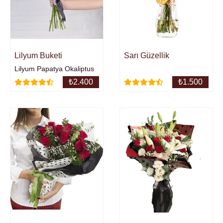
ayıcık ekleyebilirisiniz.
Sarı Güzellik
Lilyum Buketi
Lilyum Papatya Okaliptus
₺
2.400
₺
1.500