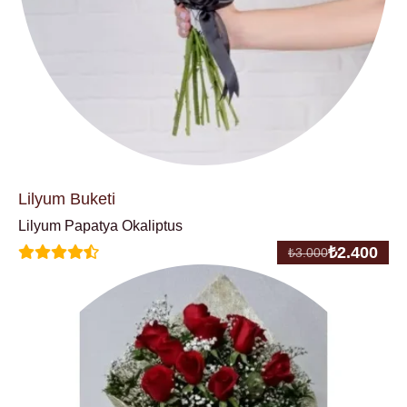
Lilyum Buketi
Lilyum Papatya Okaliptus
₺
2.400
₺
3.000