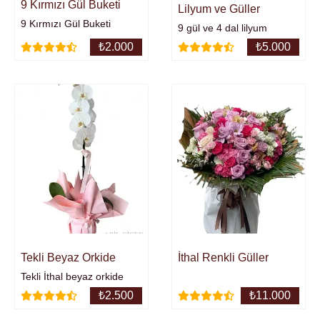
9 Kırmızı Gül Buketi
Lilyum ve Güller
9 Kırmızı Gül Buketi
9 gül ve 4 dal lilyum
₺
2.000
₺
5.000
Tekli Beyaz Orkide
İthal Renkli Güller
Tekli İthal beyaz orkide
₺
2.500
₺
11.000