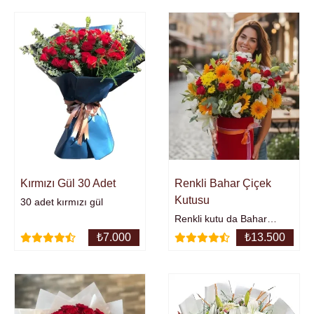
Kırmızı Gül 30 Adet
Renkli Bahar Çiçek
Kutusu
30 adet kırmızı gül
Renkli kutu da Bahar
esitisi...Mevsim
₺
7.000
₺
13.500
çiçeklerinden kutuda
aranjman.asil çiçek.