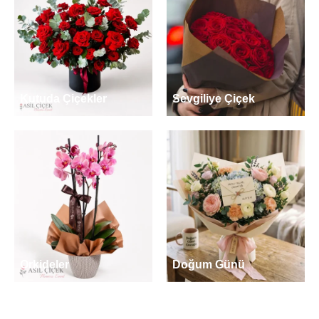
Kutuda Çiçekler
Sevgiliye Çiçek
Orkideler
Doğum Günü