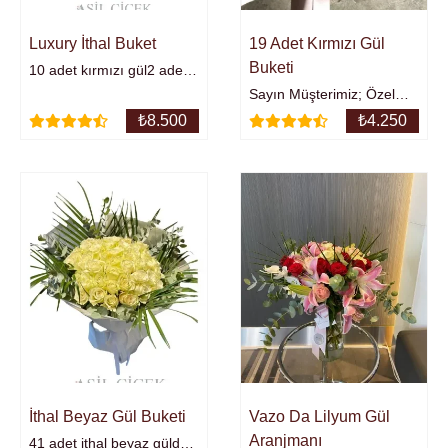
Luxury İthal Buket
19 Adet Kırmızı Gül
Buketi
10 adet kırmızı gül2 adet
antorium2 adet
Sayın Müşterimiz; Özel
lilyumorkide kandileri ve
Tasarım ürün ve
₺
8.500
₺
4.250
mevsim çiçekleri...Özel
tasarımlarımızda
tasarım buket,
kullanılan çiçekler, ürünler,
aranjmanlarımız ile
aksesuarlar, yan özellikler
sevdiklerinizi hemen mutlu
mevsime ve stoka göre
edin.0535 255 74 47
değişebilmektedir.
Anlayışınız için çok
teşekkür ederiz. İyi
Alışverişler burada.
İthal Beyaz Gül Buketi
Vazo Da Lilyum Gül
Aranjmanı
41 adet ithal beyaz gülden