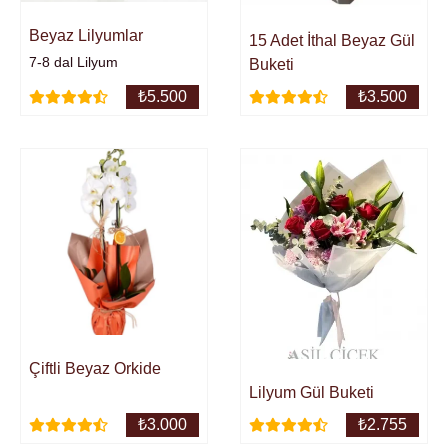
Beyaz Lilyumlar
15 Adet İthal Beyaz Gül
7-8 dal Lilyum
Buketi
₺
5.500
₺
3.500
Çiftli Beyaz Orkide
Lilyum Gül Buketi
₺
3.000
₺
2.755