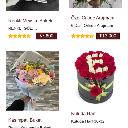
Özel Orkide Arajmanı
Renkli Mevsim Buketi
6 Dallı Orkide Arajmanı
RENKLİ GÜL,
ANASTASİA, KASIMPATI,
₺
7.600
₺
13.000
KRİZANTEM
BUKETİ23RENKLİ GÜL
Kutuda Harf
Kasımpatı Buketi
Kutuda Harf 30-32
Renkli Kasımpatı Buketi