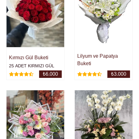
Lilyum ve Papatya
Kırmızı Gül Buketi
Buketi
25 ADET KIRMIZI GÜL
₺
6.000
₺
3.000