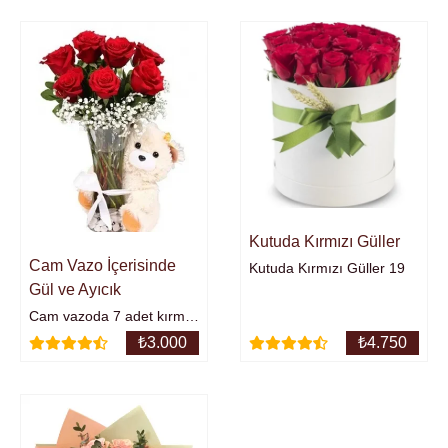
Kutuda Kırmızı Güller
Cam Vazo İçerisinde
Kutuda Kırmızı Güller 19
Gül ve Ayıcık
Cam vazoda 7 adet kırmzı
gül ve ayıcıkÜrünün
₺
3.000
₺
4.750
Yaklaşık Yüksekliği : 35
cm.Bölgeye göre Ayıcık da
renk farklılığı
görülebilir.Ekstra ayıcık
eklemeniz gerekmez.