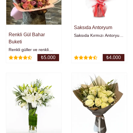
Saksıda Antoryum
Renkli Gül Bahar
Saksıda Kırmızı Antoryum
Buketi
Orta Boy
Renkli güller ve renkli
mevsim çiçekleri
₺
5.000
₺
4.000