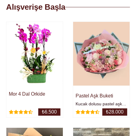
Alışverişe Başla
Mor 4 Dal Orkide
Pastel Aşk Buketi
Kucak dolusu pastel aşk
buketi;Renkli şakayıklar,
₺
6.500
₺
28.000
racunculus, renkli gül ve
anastasia