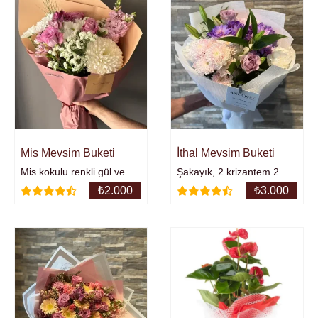
Mis Mevsim Buketi
İthal Mevsim Buketi
Mis kokulu renkli gül ve
Şakayık, 2 krizantem 2
mevsim çiçeklerinden
renkli gül, 1 şakayık ve 2
₺
2.000
₺
3.000
oluşan buket.
lilyum.