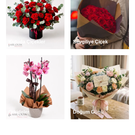
Kutuda Çiçekler
Sevgiliye Çiçek
Orkideler
Doğum Günü