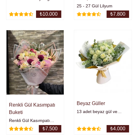
oluşmaktadır.
25 - 27 Gül Lilyum
₺
10.000
₺
7.800
Beyaz Güller
Renkli Gül Kasımpatı
13 adet beyaz gül ve
Buketi
papatya buketi.
Renkli Gül Kasımpatı
Buketi.
₺
7.500
₺
4.000