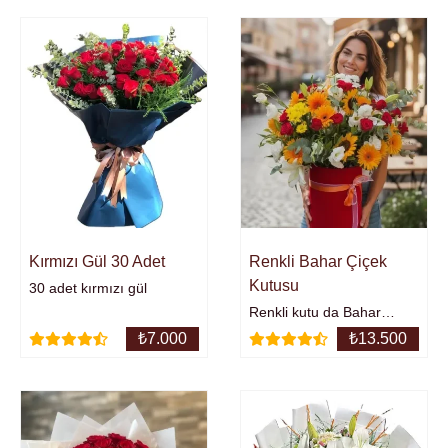
Kırmızı Gül 30 Adet
Renkli Bahar Çiçek
Kutusu
30 adet kırmızı gül
Renkli kutu da Bahar
esitisi...Mevsim
₺
7.000
₺
13.500
çiçeklerinden kutuda
aranjman.asil çiçek.