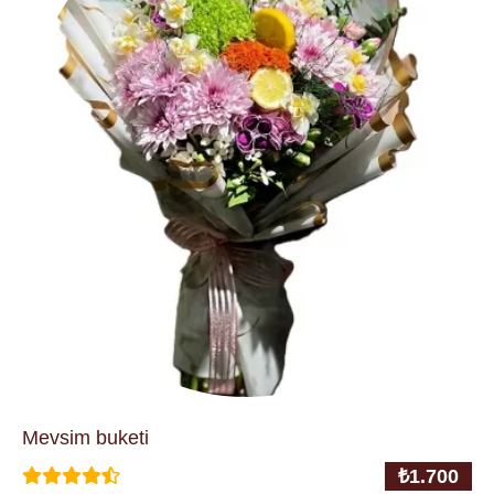
Mevsim buketi
₺
1.700