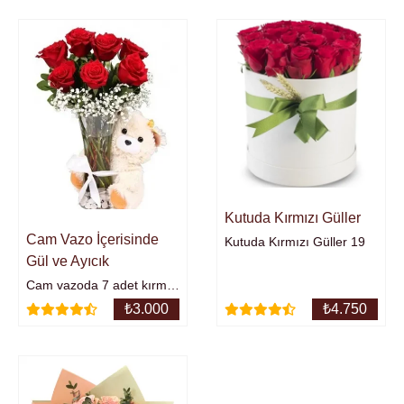
Kutuda Kırmızı Güller
Cam Vazo İçerisinde
Kutuda Kırmızı Güller 19
Gül ve Ayıcık
Cam vazoda 7 adet kırmzı
gül ve ayıcıkÜrünün
₺
3.000
₺
4.750
Yaklaşık Yüksekliği : 35
cm.Bölgeye göre Ayıcık da
renk farklılığı
görülebilir.Ekstra ayıcık
eklemeniz gerekmez.