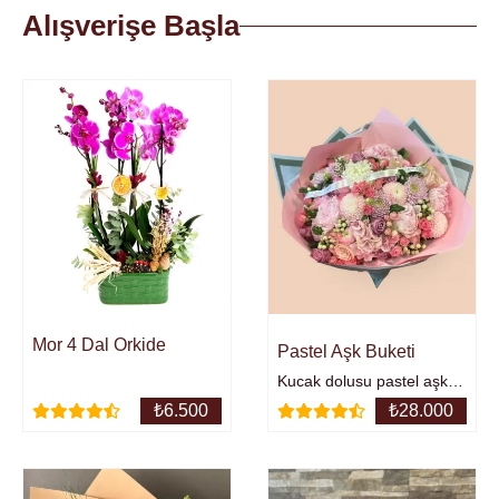
Alışverişe Başla
Mor 4 Dal Orkide
Pastel Aşk Buketi
Kucak dolusu pastel aşk
buketi;Renkli şakayıklar,
₺
6.500
₺
28.000
racunculus, renkli gül ve
anastasia