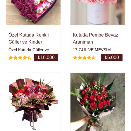
Özel Kutuda Renkli
Kutuda Pembe Beyaz
Güller ve Kinder
Aranjman
Özel Kutuda Güller ve
17 GÜL VE MEVSİM
KinderÜrünün Yaklaşık
ÇİÇEKLERİKutu İçerisinde
₺
10.000
₺
6.000
Yüksekliği : 30 cm.31 adet
Pembe ve Beyaz
gül13 adet kinder
GüllerÜrünün Yaklaşık
Yüksekliği : 20 - 25 cm