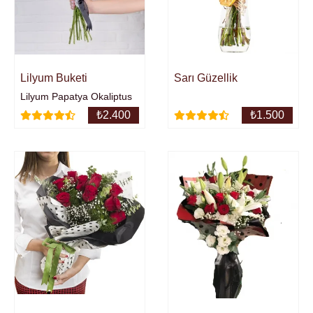
ayıcık ekleyebilirisiniz.
Sarı Güzellik
Lilyum Buketi
Lilyum Papatya Okaliptus
₺
2.400
₺
1.500