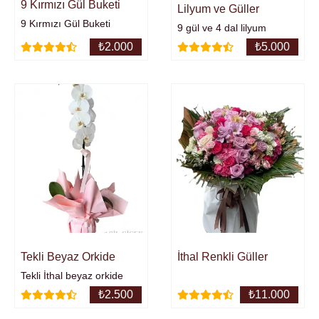
9 Kırmızı Gül Buketi
Lilyum ve Güller
9 Kırmızı Gül Buketi
9 gül ve 4 dal lilyum
₺
2.000
₺
5.000
Tekli Beyaz Orkide
İthal Renkli Güller
Tekli İthal beyaz orkide
₺
2.500
₺
11.000