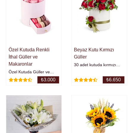
Beyaz Kutu Kırmızı
Özel Kutuda Renkli
Güller
İthal Güller ve
Makaronlar
30 adet kutuda kırmızı
güller
Özel Kutuda Güller ve
MakaronlarÜrünün
₺
3.000
₺
6.650
Yaklaşık Yüksekliği : 25
cm.Resimdeki balon ürün
ile gönderilmemektedir ve
İTHAL (HOLLANDA) gül
ton renkleri
mevcuttur.Ekstra Makaron
Eklemeniz
Gerekmez.İsteğe göre