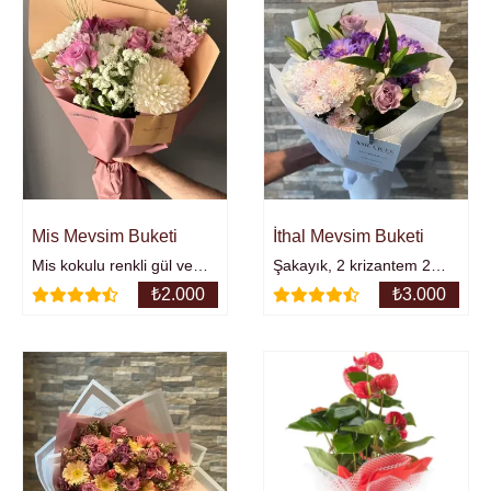
Mis Mevsim Buketi
İthal Mevsim Buketi
Mis kokulu renkli gül ve
Şakayık, 2 krizantem 2
mevsim çiçeklerinden
renkli gül, 1 şakayık ve 2
₺
2.000
₺
3.000
oluşan buket.
lilyum.