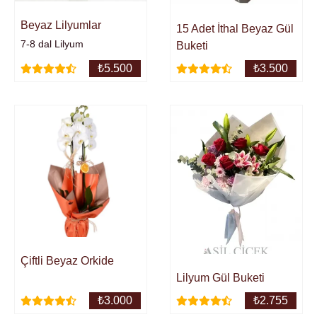
Beyaz Lilyumlar
15 Adet İthal Beyaz Gül
7-8 dal Lilyum
Buketi
₺
5.500
₺
3.500
Çiftli Beyaz Orkide
Lilyum Gül Buketi
₺
3.000
₺
2.755