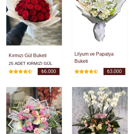
Lilyum ve Papatya
Kırmızı Gül Buketi
Buketi
25 ADET KIRMIZI GÜL
₺
6.000
₺
3.000