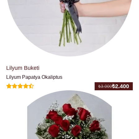
Lilyum Buketi
Lilyum Papatya Okaliptus
₺
2.400
₺
3.000