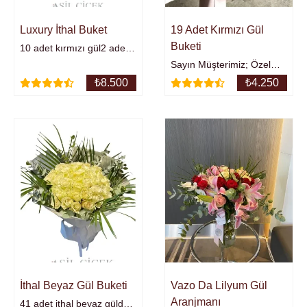
Luxury İthal Buket
19 Adet Kırmızı Gül
Buketi
10 adet kırmızı gül2 adet
antorium2 adet
Sayın Müşterimiz; Özel
lilyumorkide kandileri ve
Tasarım ürün ve
₺
8.500
₺
4.250
mevsim çiçekleri...Özel
tasarımlarımızda
tasarım buket,
kullanılan çiçekler, ürünler,
aranjmanlarımız ile
aksesuarlar, yan özellikler
sevdiklerinizi hemen mutlu
mevsime ve stoka göre
edin.0535 255 74 47
değişebilmektedir.
Anlayışınız için çok
teşekkür ederiz. İyi
Alışverişler burada.
İthal Beyaz Gül Buketi
Vazo Da Lilyum Gül
Aranjmanı
41 adet ithal beyaz gülden