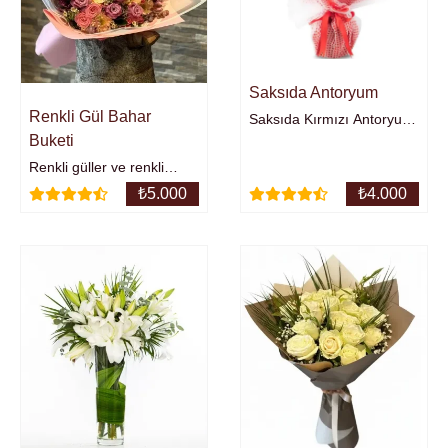
Saksıda Antoryum
Renkli Gül Bahar
Saksıda Kırmızı Antoryum
Buketi
Orta Boy
Renkli güller ve renkli
mevsim çiçekleri
₺
5.000
₺
4.000