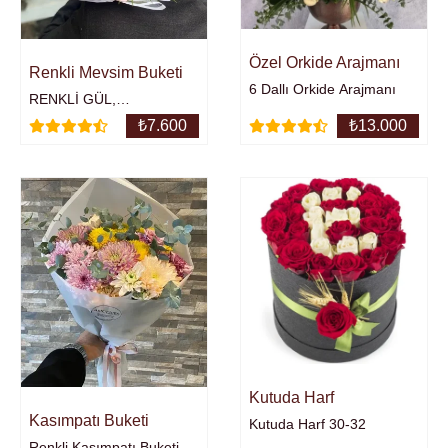
Özel Orkide Arajmanı
Renkli Mevsim Buketi
6 Dallı Orkide Arajmanı
RENKLİ GÜL,
ANASTASİA, KASIMPATI,
₺
7.600
₺
13.000
KRİZANTEM
BUKETİ23RENKLİ GÜL
Kutuda Harf
Kasımpatı Buketi
Kutuda Harf 30-32
Renkli Kasımpatı Buketi