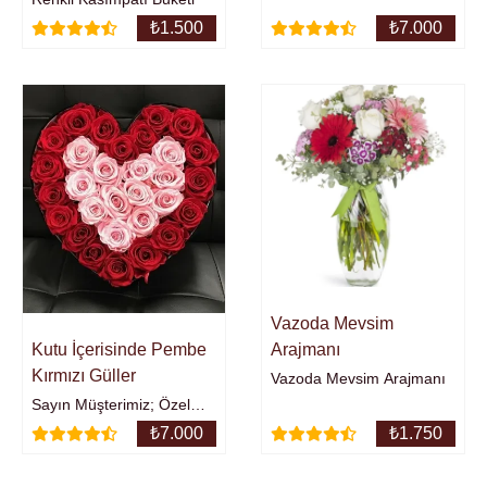
₺
1.500
₺
7.000
Vazoda Mevsim
Kutu İçerisinde Pembe
Arajmanı
Kırmızı Güller
Vazoda Mevsim Arajmanı
Sayın Müşterimiz; Özel
Tasarım ürünlerimiz ve
₺
7.000
₺
1.750
tasarımlarımızda
kullanılan çiçekler, ürünler,