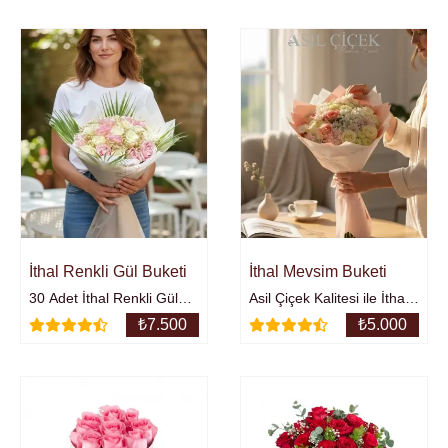
İthal Renkli Gül Buketi
İthal Mevsim Buketi
30 Adet İthal Renkli Gül
Asil Çiçek Kalitesi ile İthal
buketinden oluşmaktadır.
Çiçeklerden Oluşan
₺
7.500
₺
5.000
Mevsim BuketiGül ,
Papatya, krizantem ve
Kasımpatı.